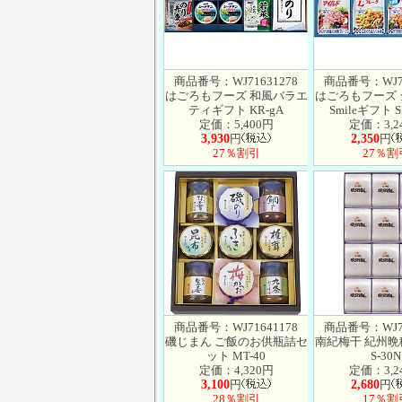
商品番号：WJ71631278
商品番号：WJ71
はごろもフーズ 和風バラエ
はごろもフーズ
ティギフト KR-gA
Smileギフト S
定価：5,400円
定価：3,2
3,930
円
2,350
円
27％割引
27％割
商品番号：WJ71641178
商品番号：WJ71
磯じまん ご飯のお供瓶詰セ
南紀梅干 紀州晩稲
ット MT-40
S-30N
定価：4,320円
定価：3,2
3,100
円
2,680
円
28％割引
17％割