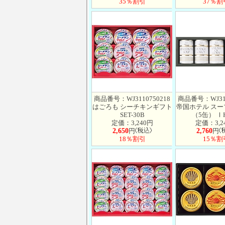
35％割引
37％割
商品番号：WJ3110750218
商品番号：WJ311
はごろも シーチキンギフト
帝国ホテル ス
SET-30B
（5缶） ⅠH
定価：3,240円
定価：3,2
2,650
円
2,760
円
18％割引
15％割