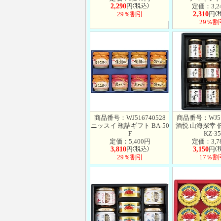
2,290
円
定価：3,2
29％割引
2,310
円
29％割
商品番号：WJ516740528
商品番号：WJ51
ニッスイ 瓶詰ギフト BA-50
酒悦 山海探幸 
F
KZ-35
定価：5,400円
定価：3,7
3,810
円
3,150
円
29％割引
17％割