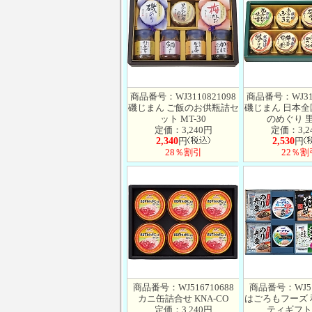
商品番号：WJ3110821098
商品番号：WJ311
磯じまん ご飯のお供瓶詰セ
磯じまん 日本
ット MT-30
のめぐり 里
定価：3,240円
定価：3,2
2,340
円
2,530
円
28％割引
22％割
商品番号：WJ516710688
商品番号：WJ51
カニ缶詰合せ KNA-CO
はごろもフーズ
定価：3,240円
ティギフト 