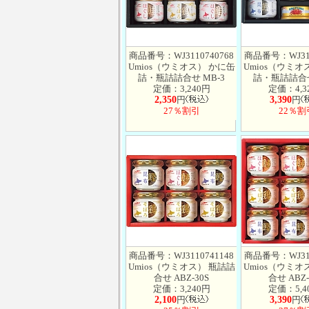
商品番号：WJ3110740768
商品番号：WJ311
Umios（ウミオス） かに缶
Umios（ウミオ
詰・瓶詰詰合せ MB-3
詰・瓶詰詰合せ
定価：3,240円
定価：4,3
2,350
円
3,390
円
27％割引
22％割
商品番号：WJ3110741148
商品番号：WJ311
Umios（ウミオス） 瓶詰詰
Umios（ウミオ
合せ ABZ-30S
合せ ABZ-
定価：3,240円
定価：5,4
2,100
円
3,390
円