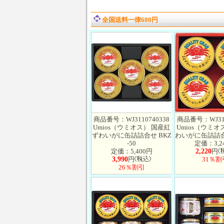
全国送料一律680円
商品番号：WJ3110740338
商品番号：WJ311
Umios（ウミオス） 国産紅
Umios（ウミオ
ずわいがに缶詰詰合せ BKZ
わいがに缶詰詰合せ
-50
定価：3,2
定価：5,400円
2,220
円
3,990
円
31％割
26％割引