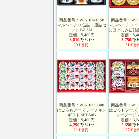
商品番号：WJ516741158
商品番号：WJ51
マルハニチロ 缶詰・瓶詰セ
マルハニチロ 
ット BZ-5M
にほぐしみ缶詰合せ
定価：5,400円
定価：5,4
3,810
円
3,750
円
29％割引
31％割
商品番号：WJ516750308
商品番号：WJ51
はごろもフーズ シーチキン
はごろもフーズ
ギフト SET-50B
シーフード V
定価：5,400円
定価：3,2
4,290
円
2,350
円
21％割引
27％割