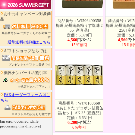
お中元キャンペーン対象商
品
商品番号：WJ506490358
商品番号：WJ50
梅道 紀州南高梅うす塩味 2
梅道 紀州南高
55 [産直品]
256 [産
商品番号がWJで始まるものが対象で
定価：5,378円
定価：5,3
す
4,560
円
4,560
円
通常送料の詳細はこちら
15％割引
15％割
ギフトショップならでは
プレゼントやギフトに最適です
業界ナンバー１の割引率
※他店と比べて下さい！
FAXオーダーフォームはこ
ちら
商品番号：WJ70160668
JAあしきた デコポン甘夏缶
詰セット AK-35 [産直品]
※ギフト用の設定も可能です
定価：6,631円
[an error occurred while
6,200
円
processing this directive]
6％割引