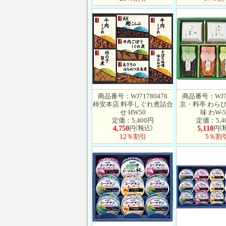
商品番号：WJ71780478
商品番号：WJ71
柿安本店 料亭しぐれ煮詰合
京・料亭 わらび
せ HW50
味 わW-5
定価：5,400円
定価：5,4
4,750
円
5,110
円
12％割引
5％割