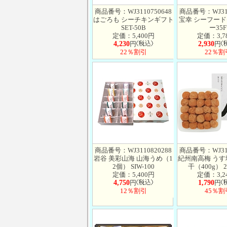
商品番号：WJ3110750648
商品番号：WJ311
はごろも シーチキンギフト
宝幸 シーフード
SET-50B
ー35F
定価：5,400円
定価：3,7
4,230
円
2,930
円
22％割引
22％割
商品番号：WJ3110820288
商品番号：WJ311
岩谷 美彩山海 山海うめ（1
紀州南高梅 う
2個） SIW-100
干（400g） 2
定価：5,400円
定価：3,2
4,750
円
1,790
円
12％割引
45％割