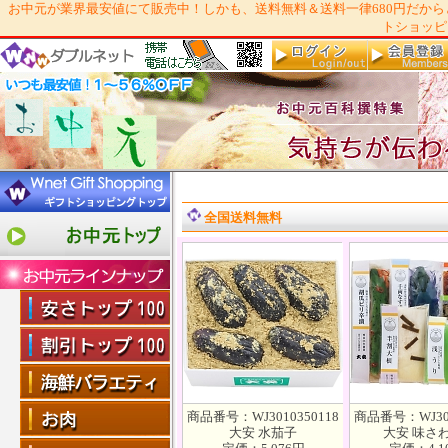
お中元が業界最安値にて販売中！しかも、送料無料＆送料一律680円だから
トショッピ
全国送料無料
商品番号：WJ3010350118
商品番号：WJ301
大安 水茄子
大安 味さ