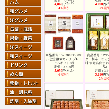
定価：5,076円
定価：4,1
4,860
円
4,000
円
4％割引
3％割
商品番号：WJ3010350898
商品番号：WJ50
八恵堂 酵素キムチ プレミ
京・料亭 わら
アムギフト5種
味 佃煮詰合せ わW
定価：5,400円
品]
5,050
円
定価：3,2
6％割引
3,180
円
2％割