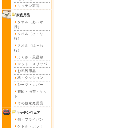
キッチン家電
家庭用品
タオル（あ～か
行）
タオル（さ～な
行）
タオル（は～わ
行）
ふくさ・風呂敷
マット・スリッパ
お風呂用品
枕・クッション
シーツ・カバー
布団・毛布・ケッ
ト
その他家庭用品
キッチンウェア
鍋・フライパン
ケトル・ポット