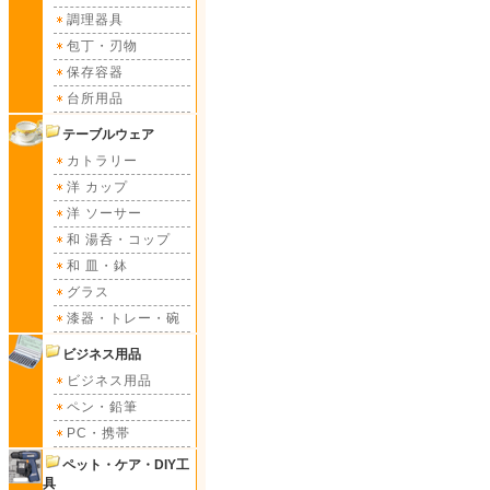
調理器具
包丁・刃物
保存容器
台所用品
テーブルウェア
カトラリー
洋 カップ
洋 ソーサー
和 湯呑・コップ
和 皿・鉢
グラス
漆器・トレー・碗
ビジネス用品
ビジネス用品
ペン・鉛筆
PC・携帯
ペット・ケア・DIY工
具