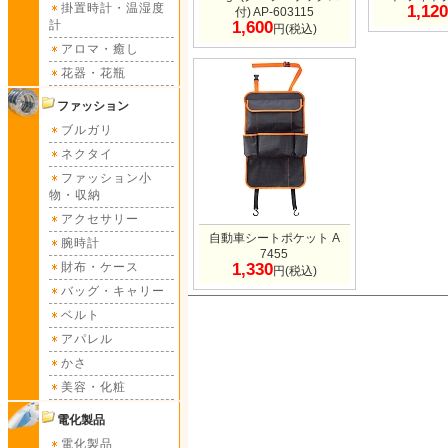
掛置時計・温湿度
1,120
付) AP-603115
計
1,600
円(税込)
アロマ・癒し
花器・花瓶
ファッション
ブルガリ
ネクタイ
ファッション小
物・収納
アクセサリー
自動車シートポケット A
腕時計
7455
財布・ケース
1,330
円(税込)
バッグ・キャリー
ベルト
アパレル
かさ
美容・化粧
電化製品
電化製品