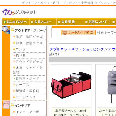
ギフト・ノベルティ・内祝・プレゼント・中元歳暮 ダブルネット
アウトドア・スポーツ
防災・防犯グッズ
健康・救急グッズ
ダブルネットギフトショッピング
>
アウ
ゴルフ
計4件）
釣り具
アウトドアグッズ
水筒・ジャグ・弁
当箱
自転車・ボード
カー用品
望遠鏡・双眼鏡
ガーデニング
インテリア
車用収納ボックスmini-
ネオ自動車
インテリア一般
cargo(クーラーボックス
ト ライトグ