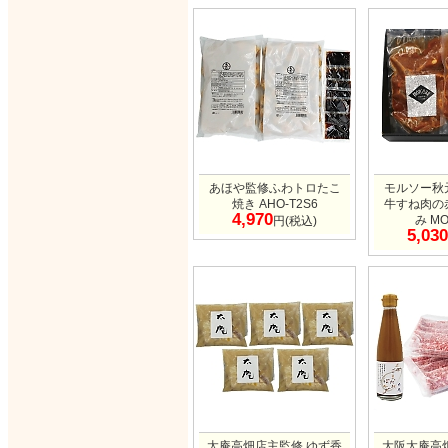
あほや監修ふわトロたこ
モルソー秋
焼き AHO-T2S6
牛すね肉の
4,970
み MO
円(税込)
5,030
太庵高畑店主監修 ゆず香
大阪太庵高