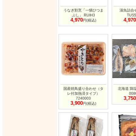
うなぎ割烹「一愼ひつま
漬魚詰合
ぶし」 RUIH3
TUS
4,970
4,970
円(税込)
国産焼鳥盛り合わせ（タ
北海道 鶏
レ付加熱済タイプ）
008
3,750
7240003
3,900
円(税込)