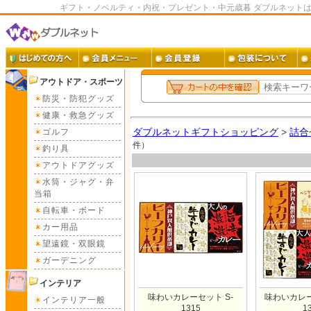
ギフト・ノベルティ・内祝・プレゼント・中元歳暮 ダブルネット
アウトドア・スポーツ
防災・防犯グッズ
健康・救急グッズ
ダブルネットギフトショッピング
>
詰合
ゴルフ
件）
釣り具
アウトドアグッズ
水筒・ジャグ・弁
当箱
自転車・ボード
カー用品
望遠鏡・双眼鏡
ガーデニング
インテリア
味わいカレーセット S-
味わいカレー
インテリア一般
1315
1