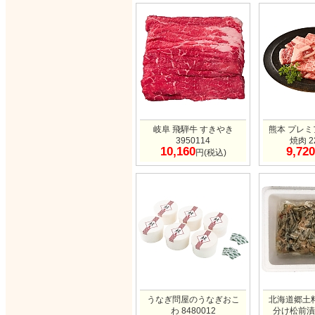
岐阜 飛騨牛 すきやき
熊本 プレ
3950114
焼肉 2
10,160
9,720
円(税込)
うなぎ問屋のうなぎおこ
北海道郷土
わ 8480012
分け松前漬け