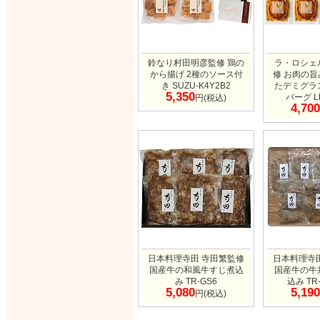
鈴なり村田明彦監修 鶏の
ラ・ロシェ
から揚げ 2種のソース付
修 お肉の
き SUZU-K4Y2B2
たデミグラ
5,350
バーグ L
円(税込)
4,700
日本料理寺田 寺田繁監修
日本料理寺
国産牛の和風牛すじ煮込
国産牛の牛
み TR-GS6
込み TR
5,080
5,190
円(税込)