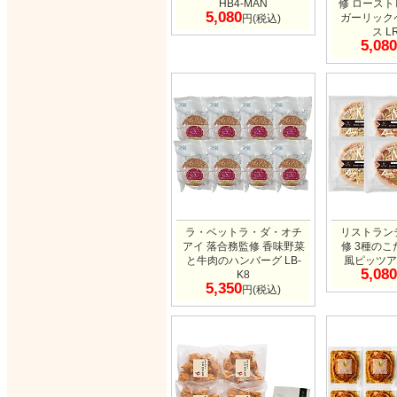
HB4-MAN
修 ロース
5,080
ガーリック
円(税込)
ス L
5,080
ラ・ベットラ・ダ・オチ
リストラン
アイ 落合務監修 香味野菜
修 3種の
と牛肉のハンバーグ LB-
風ピッツア 
5,080
K8
5,350
円(税込)