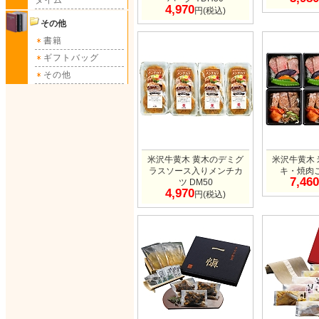
タイム
4,970
円(税込)
その他
書籍
ギフトバッグ
その他
米沢牛黄木 黄木のデミグ
米沢牛黄木
ラスソース入りメンチカ
キ・焼肉ご
7,460
ツ DM50
4,970
円(税込)