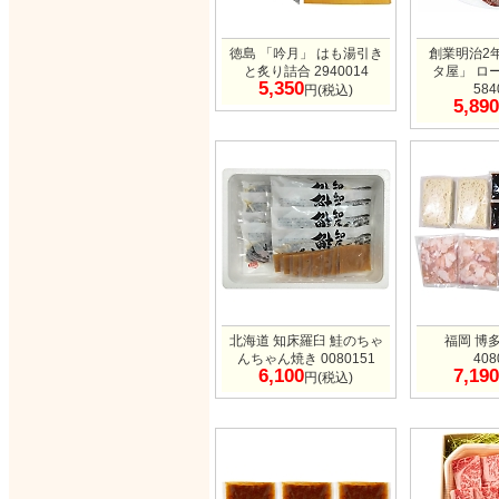
徳島 「吟月」 はも湯引き
創業明治2
と炙り詰合 2940014
タ屋」 ロ
5,350
584
円(税込)
5,890
北海道 知床羅臼 鮭のちゃ
福岡 博
んちゃん焼き 0080151
408
6,100
7,190
円(税込)