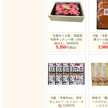
「京都モリタ屋」 国産黒
大阪 「洋食
毛和牛シチュー用（月柱
豚ロース味
樹付き） 5840076
724
5,350
3,560
円(税込)
大阪 「洋食Revo」 和牛
神奈川 「
すじカレー（レトルト・4
ークホテル
箱) 7240079
ンラスク