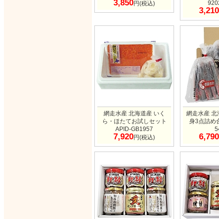
3,850
920
円(税込)
3,210
網走水産 北海道産 いく
網走水産 北
ら・ほたてお試しセット
身3点詰め合
APID-GB1957
5
7,920
6,790
円(税込)