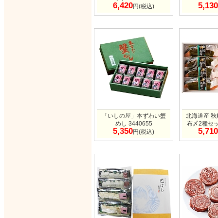
6,420
5,130
円(税込)
「いしの屋」本ずわい蟹
北海道産 
めし 3440655
布〆2種セット
5,350
5,710
円(税込)