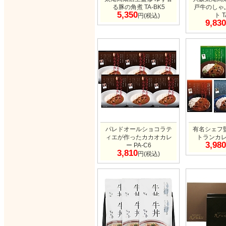
る豚の角煮 TA-BK5
戸牛のしゃ
5,350
ト T
円(税込)
9,830
パレドオールショコラテ
有名シェフ
ィエが作ったカカオカレ
トランカレ
3,980
ー PA-C6
3,810
円(税込)