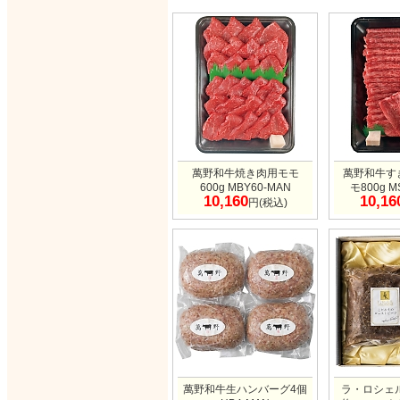
萬野和牛焼き肉用モモ
萬野和牛す
600g MBY60-MAN
モ800g M
10,160
10,16
円(税込)
萬野和牛生ハンバーグ4個
ラ・ロシェ