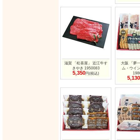
滋賀 「松喜屋」 近江牛す
大阪 「夢
きやき 1950083
ム・ウイ
5,350
198
円(税込)
5,130