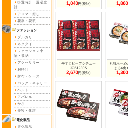
掛置時計・温湿度
1,040
1,860
円(税込)
計
アロマ・癒し
花器・花瓶
ファッション
ブルガリ
ネクタイ
ファッション小
物・収納
アクセサリー
牛すじビーフシチュー
札幌らーめ
JGS1230S
まる4食 C
腕時計
2,670
1,300
円(税込)
財布・ケース
バッグ・キャリー
ベルト
アパレル
かさ
美容・化粧
電化製品
電化製品