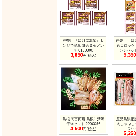
神奈川 「駿河屋本舗」 レ
神奈川 「駿
ンジで簡単 鎌倉黄金メン
倉コロッケ
チ 0130800
ンチセット 
3,850
5,350
円(税込)
島根 岡富商店 島根沖清流
鹿児島県産
干物セット 0200056
肉しゃぶし
4,600
ス 09
円(税込)
5,350