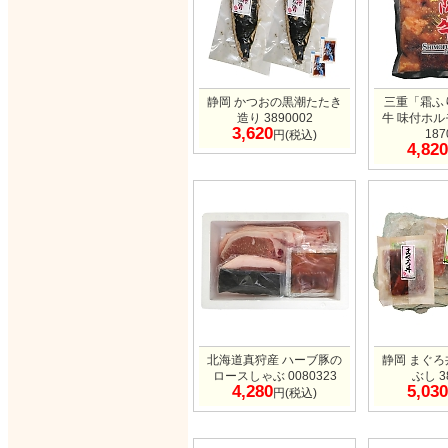
静岡 かつおの黒潮たたき
三重「霜ふ
造り 3890002
牛 味付ホ
3,620
187
円(税込)
4,820
北海道真狩産 ハーブ豚の
静岡 まぐ
ロースしゃぶ 0080323
ぶし 3
4,280
5,030
円(税込)