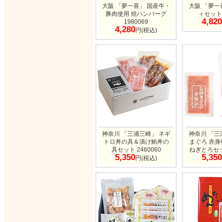
大阪 「夢一喜」 国産牛・
大阪 「夢一
豚肉使用 焼ハンバーグ
ィセット 
4,820
1980069
4,280
円(税込)
神奈川 「三浦三崎」 ネギ
神奈川 「三
トロ丼の具＆漬け鮪丼の
まぐろ 赤
具セット 2460060
ねぎとろセット
5,350
5,350
円(税込)