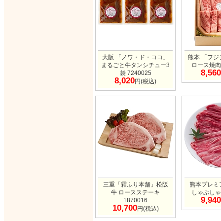
大阪 「ノワ・ド・ココ」
熊本 「フジ
まるごと牛タンシチュー3
ロース焼肉用
8,560
袋 7240025
8,020
円(税込)
三重「霜ふり本舗」松阪
熊本プレミ
牛 ロースステーキ
しゃぶしゃぶ
9,940
1870016
10,700
円(税込)