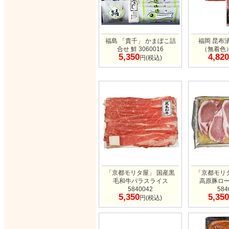
福島 「貴千」 かまぼこ詰
福岡 昆布
合せ 鮮 3060016
（無着色） 
5,350
4,820
円(税込)
「京都モリタ屋」 国産黒
「京都モリ
毛和牛バラスライス
高原豚ロ
5840042
584
5,350
5,350
円(税込)