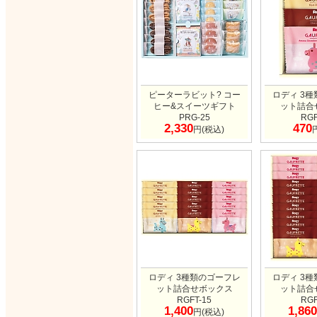
ピーターラビット? コー
ロディ 3
ヒー&スイーツギフト
ット詰合
PRG-25
RGF
2,330
470
円(税込)
ロディ 3種類のゴーフレ
ロディ 3
ット詰合せボックス
ット詰合
RGFT-15
RGF
1,400
1,860
円(税込)