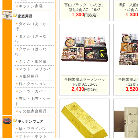
富山ブラック「いろは」
博多「入船
キッチン家電
醤油4食 ACL-16×2
つ4食 A
1,300
1,300
円(税込)
家庭用品
タオル（あ～か
行）
タオル（さ～な
行）
タオル（は～わ
行）
ふくさ・風呂敷
マット・スリッパ
お風呂用品
全国繁盛店ラーメンセッ
全国繁盛店
枕・クッション
ト8食 ACLS-03
ト12食 
2,430
3,520
円(税込)
シーツ・カバー
布団・毛布・ケッ
ト
その他家庭用品
キッチンウェア
鍋・フライパン
ケトル・ポット