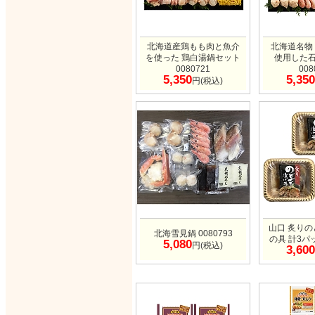
北海道産鶏もも肉と魚介
北海道名物
を使った 鶏白湯鍋セット
使用した
0080721
008
5,350
5,350
円(税込)
山口 炙り
北海雪見鍋 0080793
の具 計3パッ
5,080
円(税込)
3,600