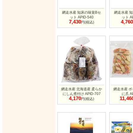
網走水産 知床の味覚Bセ
網走水産 
ット APID-540
ット AP
7,430
4,760
円(税込)
網走水産 北海道産 柔らか
網走水産 
にしん煮付け APID-707
に爪 AP
4,170
11,46
円(税込)