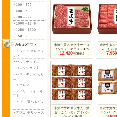
100～399
400～699
700～999
1000～1249
1250～1500
1501～
カタログギフト
米沢牛黄木 米沢牛サーロ
米沢牛黄木
インステーキ用 YSS125
ゃぶしゃぶ用
トワニー セレクシ
12,420
7,950
円(税込)
ョン
セルフチョイス
コレクション彩
ハローキティ えら
ぶ
モクロク
デイリーライフギ
フト
アプコ 選べるギフ
ト
米沢牛黄木 米沢牛入り濃
米沢牛黄木
旨（こくうま）デミハン
ハンバーグセ
アプコ デリシャス
3,980
バーグ YDH50