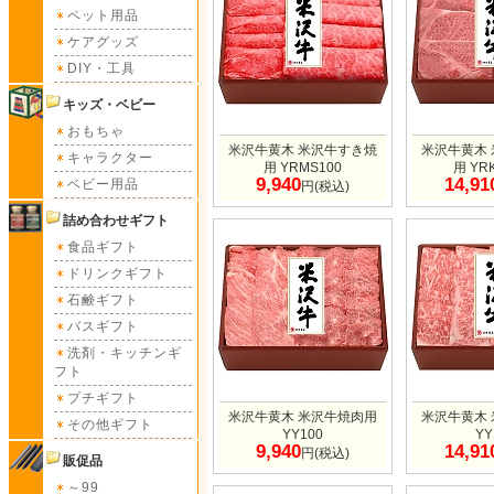
ペット用品
ケアグッズ
DIY・工具
キッズ・ベビー
おもちゃ
米沢牛黄木 米沢牛すき焼
米沢牛黄木
キャラクター
用 YRMS100
用 YR
9,940
14,91
ベビー用品
円(税込)
詰め合わせギフト
食品ギフト
ドリンクギフト
石鹸ギフト
バスギフト
洗剤・キッチンギ
フト
プチギフト
米沢牛黄木 米沢牛焼肉用
米沢牛黄木
その他ギフト
YY100
YY
9,940
14,91
円(税込)
販促品
～99