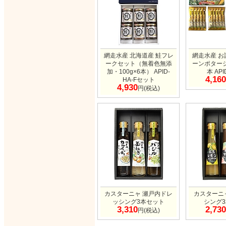
網走水産 北海道産 鮭フレ
網走水産 お
ークセット（無着色無添
ーンポタージ
加・100g×6本） APID-
本 API
4,160
HA-Fセット
4,930
円(税込)
カスターニャ 瀬戸内ドレ
カスターニ
ッシング3本セット
シング
3,310
2,730
円(税込)