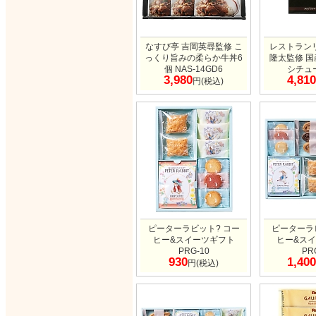
なすび亭 吉岡英尋監修 こ
レストラン
っくり旨みの柔らか牛丼6
隆太監修 
個 NAS-14GD6
シチュー
3,980
4,810
円(税込)
ピーターラビット? コー
ピーターラ
ヒー&スイーツギフト
ヒー&ス
PRG-10
PR
930
1,400
円(税込)