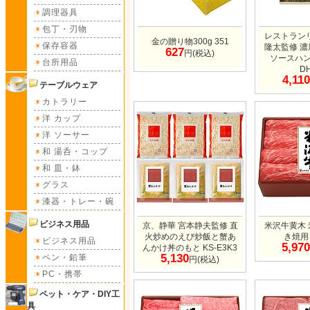
調理器具
包丁・刃物
レストラン
金の贈り物300g 351
保存容器
隆太監修 
627
円(税込)
ソースハン
台所用品
D
4,110
テーブルウェア
カトラリー
洋 カップ
洋 ソーサー
和 湯呑・コップ
和 皿・鉢
グラス
漆器・トレー・碗
ビジネス用品
京、静華 宮本静夫監修 直
米沢牛黄木
火炒めのえび炒飯と蟹あ
き焼用 
ビジネス用品
5,970
んかけ丼のもと KS-E3K3
5,130
ペン・鉛筆
円(税込)
PC・携帯
ペット・ケア・DIY工
具