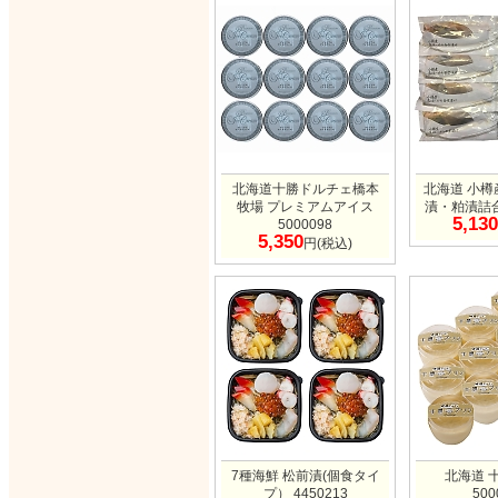
北海道十勝ドルチェ橋本
北海道 小樽
牧場 プレミアムアイス
漬・粕漬詰合せ
5,130
5000098
5,350
円(税込)
7種海鮮 松前漬(個食タイ
北海道 
プ） 4450213
500