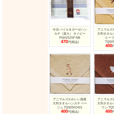
今治 パイル＆ガーゼハン
アニマルズ
カチ（袋入） ネイビー
大判タオル
PGH2525F-NB
ヒー
470
TQS0
円(税込)
400
アニマルズかわいい国産
アニマルズ
大判タオルハンカチ ベー
大判タオル
ジュ TQS0502401
ウン TQS
400
400
円(税込)