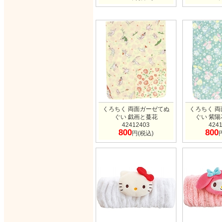
くろちく 両面ガーゼてぬ
くろちく 
ぐい 戯画と蔓花
ぐい 紫
42412403
424
800
800
円(税込)