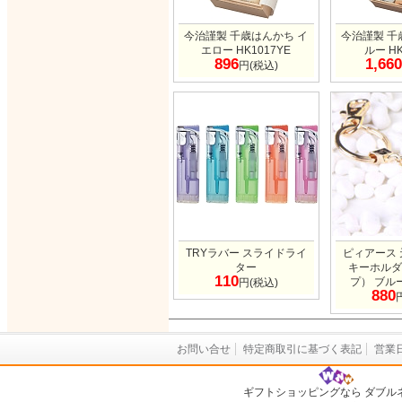
今治謹製 千歳はんかち イ
今治謹製 千
エロー HK1017YE
ルー HK
896
1,660
円(税込)
TRYラバー スライドライ
ピィアース
ター
キーホルダ
110
プ） ブル
円(税込)
880
お問い合せ
特定商取引に基づく表記
営業
ギフトショッピングなら ダブル