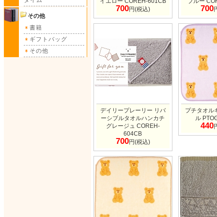
タイム
イエロー COREH-601CB
ブルー COR
700
700
円(税込)
その他
書籍
ギフトバッグ
その他
デイリープレーリー リバ
プチタオル
ーシブルタオルハンカチ
ル PTOG
440
グレージュ COREH-
604CB
700
円(税込)