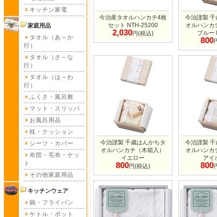
キッチン家電
今治産タオルハンカチ4枚
今治謹製 
セット NTH-25200
オルハンカ
家庭用品
2,030
ブルー 
円(税込)
タオル（あ～か
800
行）
タオル（さ～な
行）
タオル（は～わ
行）
ふくさ・風呂敷
マット・スリッパ
お風呂用品
枕・クッション
今治謹製 千歳はんかちタ
今治謹製 
シーツ・カバー
オルハンカチ（木箱入）
オルハンカ
布団・毛布・ケッ
イエロー
アイ
ト
800
800
円(税込)
その他家庭用品
キッチンウェア
鍋・フライパン
ケトル・ポット