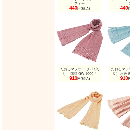
フィー
440
440
円(税込)
たおるマフラー（BOX入
たおるマフ
り） 薄紅 GW-1000-4
り） 水色 G
910
910
円(税込)