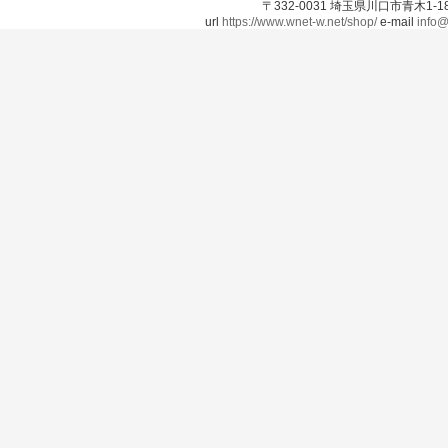
〒332-0031 埼玉県川口市青木1-18-
url
https://www.wnet-w.net/shop/
e-mail
info@