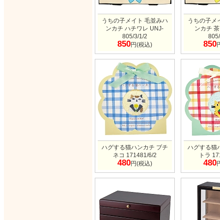
うちの子メイト 毛並みハ
うちの子メ
ンカチ ハチワレ UNJ-
ンカチ 茶
805/3/1/2
805/
850
850
円(税込)
ハグする猫ハンカチ ブチ
ハグする猫
ネコ 171481/6/2
トラ 171
480
480
円(税込)