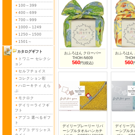
100～399
400～699
700～999
1000～1249
1250～1500
1501～
カタログギフト
おふろはん クローバー
おふろはん
THOH-N609
THOH
トワニー セレクシ
560
560
円(税込)
ョン
セルフチョイス
コレクション彩
ハローキティ えら
ぶ
モクロク
デイリーライフギ
フト
アプコ 選べるギフ
ト
デイリープレーリー リバ
デイリープ
アプコ デリシャス
ーシブルタオルハンカチ
ーシブルタ