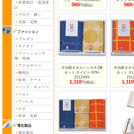
イビー NTH-25060NV
レンジ NTH
掛置時計・温湿度
560
560
円(税込)
計
アロマ・癒し
花器・花瓶
ファッション
ブルガリ
ネクタイ
ファッション小
物・収納
アクセサリー
今治産タオルハンカチ2枚
今治産タオ
セット ネイビー NTH-
セット オレ
腕時計
25120NV
251
財布・ケース
1,110
1,110
円(税込)
バッグ・キャリー
ベルト
アパレル
かさ
美容・化粧
電化製品
電化製品