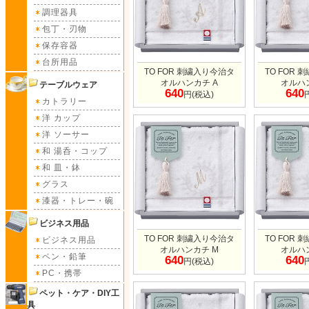
調理器具
包丁・刃物
保存容器
台所用品
TO FOR 刺繍入り今治タ
TO FOR
オルハンカチ A
オルハ
テーブルウェア
640
640
円(税込)
カトラリー
洋 カップ
洋 ソーサー
和 湯呑・コップ
和 皿・鉢
グラス
漆器・トレー・碗
ビジネス用品
TO FOR 刺繍入り今治タ
TO FOR
ビジネス用品
オルハンカチ M
オルハ
ペン・鉛筆
640
640
円(税込)
PC・携帯
ペット・ケア・DIY工
具