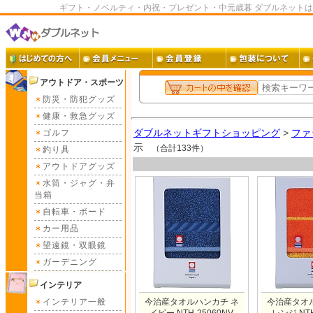
ギフト・ノベルティ・内祝・プレゼント・中元歳暮 ダブルネット
アウトドア・スポーツ
防災・防犯グッズ
健康・救急グッズ
ダブルネットギフトショッピング
>
ファ
ゴルフ
示
（合計133件）
釣り具
アウトドアグッズ
水筒・ジャグ・弁
当箱
自転車・ボード
カー用品
望遠鏡・双眼鏡
ガーデニング
インテリア
インテリア一般
今治産タオルハンカチ ネ
今治産タオ