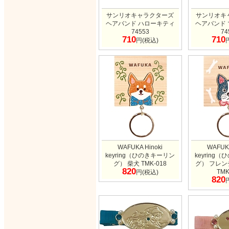
サンリオキャラクターズ
サンリオキ
ヘアバンド ハローキティ
ヘアバンド
74553
74
710
710
円(税込)
WAFUKA Hinoki
WAFUKA
keyring（ひのきキーリン
keyring
グ） 柴犬 TMK-018
グ） フレ
820
TMK
円(税込)
820