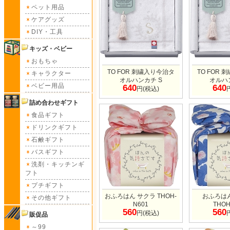
ペット用品
ケアグッズ
DIY・工具
キッズ・ベビー
おもちゃ
TO FOR 刺繍入り今治タ
TO FOR
キャラクター
オルハンカチ S
オルハ
ベビー用品
640
640
円(税込)
詰め合わせギフト
食品ギフト
ドリンクギフト
石鹸ギフト
バスギフト
洗剤・キッチンギ
フト
プチギフト
おふろはん サクラ THOH-
おふろは
その他ギフト
N601
THOH
560
560
円(税込)
販促品
～99