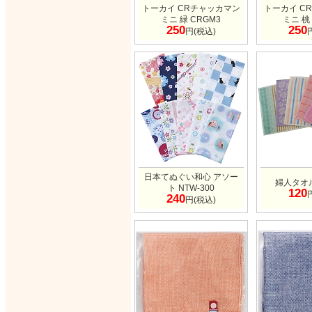
トーカイ CRチャッカマン
トーカイ C
ミニ 緑 CRGM3
ミニ 桃
250
250
円(税込)
日本てぬぐい和心 アソー
婦人タオ
ト NTW-300
120
240
円(税込)