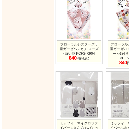
フローラルシスターズ 3
フローラル
重ガーゼハンカチ ローズ
重ガーゼハ
×白い花 PCFS-R904
ー×棒付
840
PCFS
円(税込)
840
ミッフィーマイクロファ
ミッフィー
イバーふきん ならびミッ
イバーふき