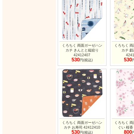
くろちく 両面ガーゼハン
くろちく 
カチ きんとと縦絞り
カチ 
42412407
424
530
530
円(税込)
くろちく 両面ガーゼハン
くろちく 
カチ お寿司 42412410
ぐい 桜香 
530
800
円(税込)