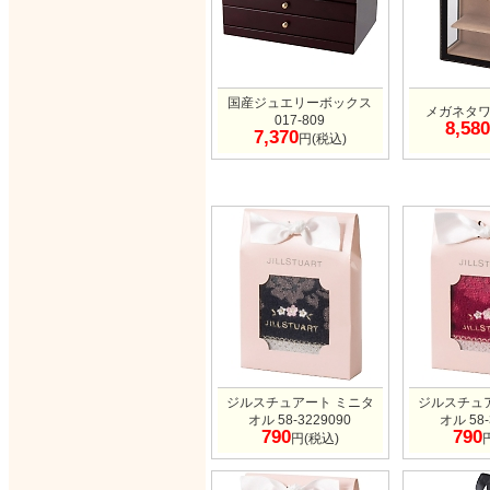
国産ジュエリーボックス
メガネタワー
017-809
8,580
7,370
円(税込)
ジルスチュアート ミニタ
ジルスチュ
オル 58-3229090
オル 58-
790
790
円(税込)