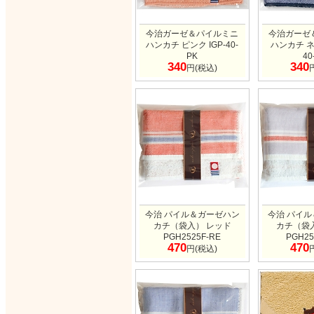
今治ガーゼ＆パイルミニ
今治ガーゼ
ハンカチ ピンク IGP-40-
ハンカチ ネ
PK
40
340
340
円(税込)
今治 パイル＆ガーゼハン
今治 パイ
カチ（袋入） レッド
カチ（袋
PGH2525F-RE
PGH25
470
470
円(税込)