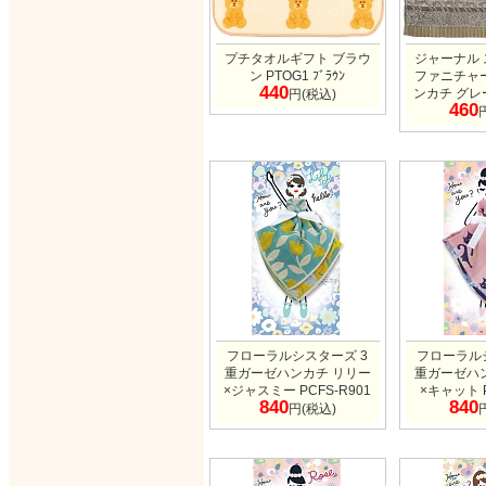
プチタオルギフト ブラウ
ジャーナル
ン PTOG1 ﾌﾞﾗｳﾝ
ファニチャ
440
ンカチ グレー
円(税込)
460
フローラルシスターズ 3
フローラル
重ガーゼハンカチ リリー
重ガーゼハ
×ジャスミー PCFS-R901
×キャット P
840
840
円(税込)