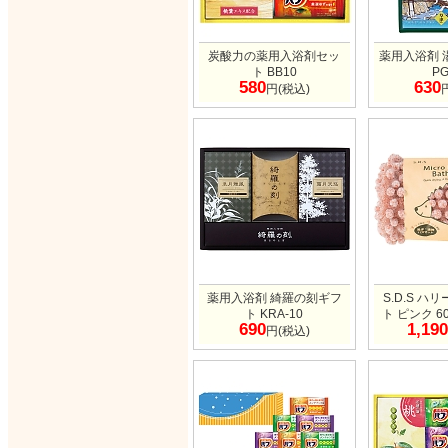
炭酸力の薬用入浴剤セッ
薬用入浴剤 
ト BB10
PG
580
630
円(税込)
薬用入浴剤 綺羅の刻ギフ
S.D.S ハ
ト KRA-10
ト ピンク 60
690
1,190
円(税込)