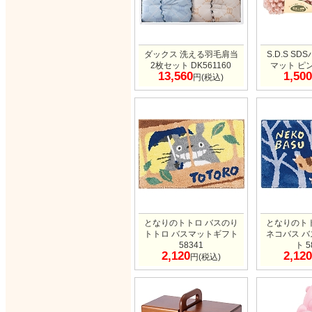
ダックス 洗える羽毛肩当
S.D.S S
2枚セット DK561160
マット ピンク
13,560
1,500
円(税込)
となりのトトロ バスのり
となりのト
トトロ バスマットギフト
ネコバス 
58341
ト 5
2,120
2,120
円(税込)