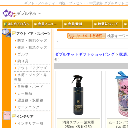
ギフト・ノベルティ・内祝・プレゼント・中元歳暮 ダブルネット
アウトドア・スポーツ
防災・防犯グッズ
健康・救急グッズ
ダブルネットギフトショッピング
>
家庭
ゴルフ
件）
釣り具
アウトドアグッズ
水筒・ジャグ・弁
当箱
自転車・ボード
カー用品
望遠鏡・双眼鏡
ガーデニング
インテリア
消臭スプレー 清水香
ムーミン バ
インテリア一般
250ml KS-KK150
らの庭 9