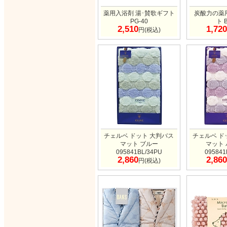
薬用入浴剤 湯･賛歌ギフト
炭酸力の薬
PG-40
ト 
2,510
1,720
円(税込)
チェルベ ドット 大判バス
チェルベ ド
マット ブルー
マット
095841BL/34PU
095841
2,860
2,860
円(税込)