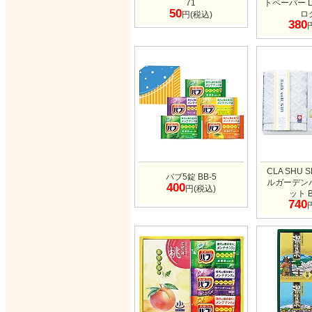
71
トペーパー L
50
ロ
円(税込)
380
CLA SHU
バブ5錠 BB-5
ルガーデン
400
円(税込)
ット B
740