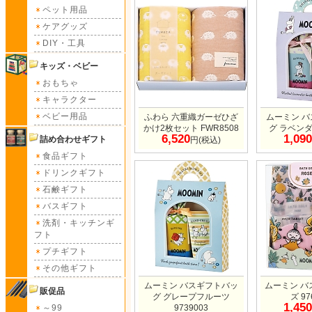
ペット用品
ケアグッズ
DIY・工具
キッズ・ベビー
おもちゃ
キャラクター
ベビー用品
ふわら 六重織ガーゼひざ
ムーミン 
かけ2枚セット FWR8508
グ ラベンダー
6,520
1,090
詰め合わせギフト
円(税込)
食品ギフト
ドリンクギフト
石鹸ギフト
バスギフト
洗剤・キッチンギ
フト
プチギフト
その他ギフト
ムーミン バスギフトバッ
ムーミン バ
販促品
グ グレープフルーツ
ズ 97
1,450
～99
9739003