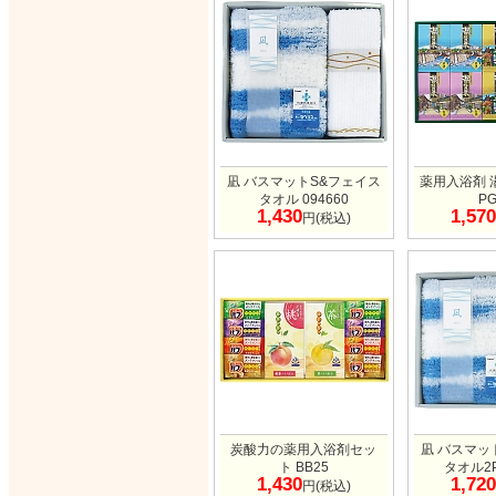
凪 バスマットS&フェイス
薬用入浴剤 
タオル 094660
PG
1,430
1,570
円(税込)
炭酸力の薬用入浴剤セッ
凪 バスマッ
ト BB25
タオル2P
1,430
1,720
円(税込)