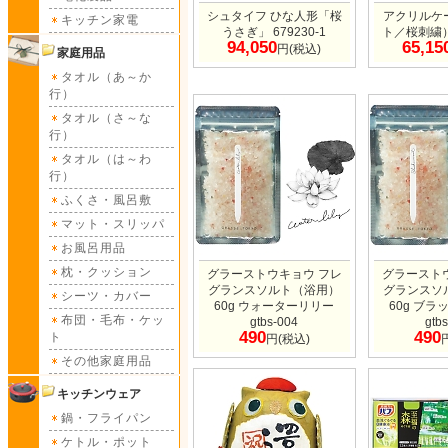
シュタイフ ひな人形「桜
アクリルケ
キッチン家電
うさぎ」 679230-1
ト／桜刺繍） 
94,050
65,15
円(税込)
家庭用品
タオル（あ～か
行）
タオル（さ～な
行）
タオル（は～わ
行）
ふくさ・風呂敷
マット・スリッパ
お風呂用品
枕・クッション
グラーストウキョウ フレ
グラースト
グランスソルト（浴用）
グランスソ
シーツ・カバー
60g ウォーターリリー
60g ブ
布団・毛布・ケッ
gtbs-004
gtb
490
490
ト
円(税込)
その他家庭用品
キッチンウェア
鍋・フライパン
ケトル・ポット