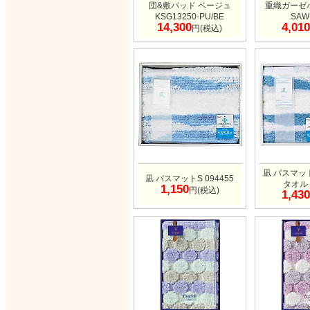
団&敷パッド ベージュ
重織ガーゼ
KSG13250-PU/BE
SAW
14,300
4,010
円(税込)
凪 バスマッ
凪 バスマットS 094455
タオル 
1,150
円(税込)
1,430