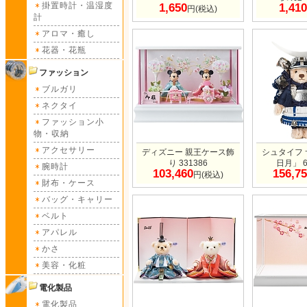
掛置時計・温湿度
1,650
1,410
円(税込)
計
アロマ・癒し
花器・花瓶
ファッション
ブルガリ
ネクタイ
ファッション小
物・収納
アクセサリー
ディズニー 親王ケース飾
シュタイフ
り 331386
日月」 6
腕時計
103,460
156,7
円(税込)
財布・ケース
バッグ・キャリー
ベルト
アパレル
かさ
美容・化粧
電化製品
電化製品