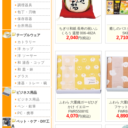
調理器具
包丁・刃物
保存容器
台所用品
ちぎり和紙 長寿の祝いふ
癒しのバス
くろう 還暦 006-482A
SK
テーブルウェア
2,040
2,710
円(税込)
カトラリー
洋 カップ
洋 ソーサー
和 湯呑・コップ
和 皿・鉢
グラス
漆器・トレー・碗
ビジネス用品
ビジネス用品
ふわら 六重織ガーゼひざ
ふわら 六
ペン・鉛筆
かけ イエロー
フケット
FWR5508YE
FWR6
PC・携帯
4,070
4,890
円(税込)
ペット・ケア・DIY工
具