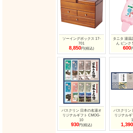
ソーイングボックス 17-
タニタ 湯温
701
ん ピンク 5
8,850
600
円(税込)
バスクリン 日本の名湯オ
バスクリン
リジナルギフト CMOG-
リジナルギフ
10
930
1,390
円(税込)