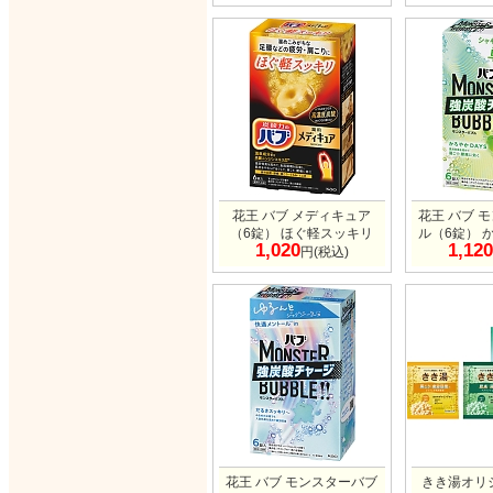
花王 バブ メディキュア
花王 バブ 
（6錠） ほぐ軽スッキリ
ル（6錠） 
1,020
1,120
円(税込)
花王 バブ モンスターバブ
きき湯オリ