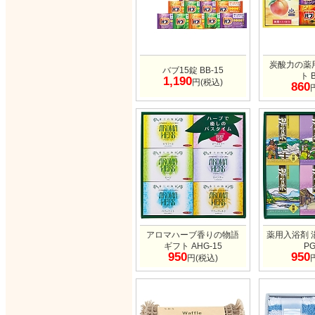
炭酸力の薬
バブ15錠 BB-15
ト 
1,190
円(税込)
860
アロマハーブ香りの物語
薬用入浴剤 
ギフト AHG-15
PG
950
950
円(税込)