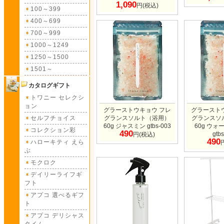
1,090
円(税込)
100～399
400～699
700～999
1000～1249
1250～1500
1501～
カタログギフト
トワニー セレクシ
ョン
グラーストウキョウ フレ
グラースト
セルフチョイス
グランスソルト（浴用）
グランスソ
60g ジャスミン gtbs-003
60g ウ
コレクション彩
490
gtb
円(税込)
490
ハローキティ えら
ぶ
モクロク
デイリーライフギ
フト
アプコ 選べるギフ
ト
アプコ デリシャス