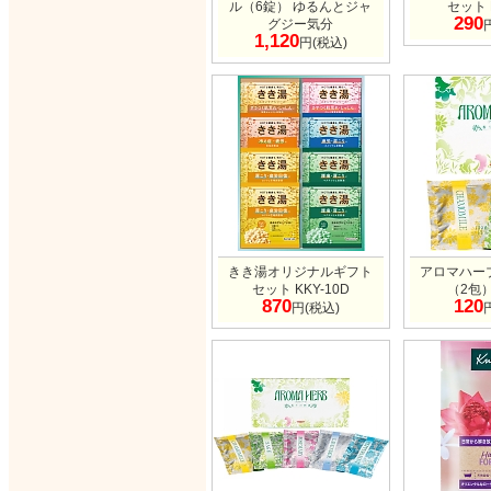
ル（6錠） ゆるんとジャ
セット 
290
グジー気分
1,120
円(税込)
きき湯オリジナルギフト
アロマハー
セット KKY-10D
（2包）
870
120
円(税込)