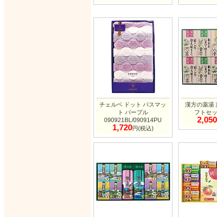
チェルベ ドット バスマッ
漢方の薬湯
ト パープル
フトセット
2,050
090921BL/090914PU
1,720
円(税込)