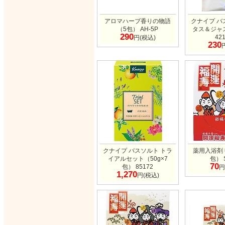
アロマハーブ香りの物語
クナイプ バ
（5包） AH-5P
タス＆ジャ
290
42
円(税込)
230
クナイプ バスソルト トラ
薬用入浴剤
イアルセット（50g×7
包） 
70
包） 85172
円
1,270
円(税込)