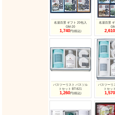
名湯百景 ギフト 20包入
名湯百景 ギ
GM-20
GM
1,740
2,610
円(税込)
バスツーリスト バスソル
バスツーリ
トセット BT-821
トセット 
1,260
1,570
円(税込)