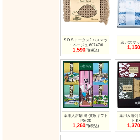
S.D.S トータス2 バスマッ
凪 バスマット
ト ベージュ 60747/6
1,150
1,590
円(税込)
薬用入浴剤 湯･賛歌ギフト
薬用入浴剤
PG-20
ト K
1,260
1,370
円(税込)