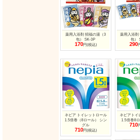
薬用入浴剤 招福の湯（3
薬用入浴剤
包） SK-3P
包） 
170
290
円(税込)
ネピア トイレットロール
ネピアトイ
1.5倍巻（8ロール） シン
1.5倍巻8
710
グル
710
円(税込)