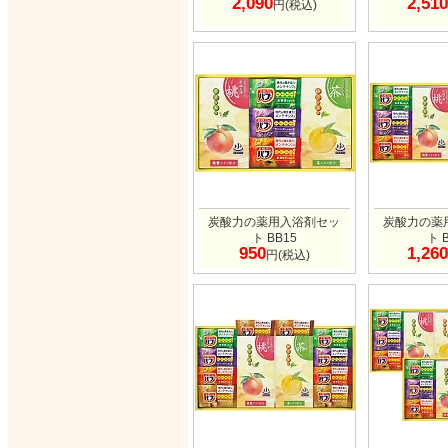
2,090
2,510
円(税込)
炭酸力の薬用入浴剤セッ
炭酸力の薬
ト BB15
ト 
950
1,260
円(税込)