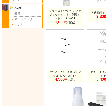
タイム
その他
グラーストウキョウ ファ
室内物干し I
書籍
ブリックミスト（消臭ミ
3,300
スト） gtfm-001
ギフトバッグ
1,830
円(税込)
その他
セキスイ つっぱり式シン
セキスイ 
グルポ-ル TSP-BK
ド T
4,500
5,400
円(税込)