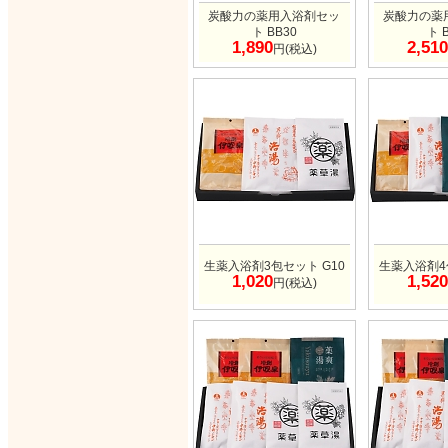
炭酸力の薬用入浴剤セッ
炭酸力の薬
ト BB30
ト 
1,890
2,510
円(税込)
生薬入浴剤3包セット G10
生薬入浴剤4
1,020
1,520
円(税込)