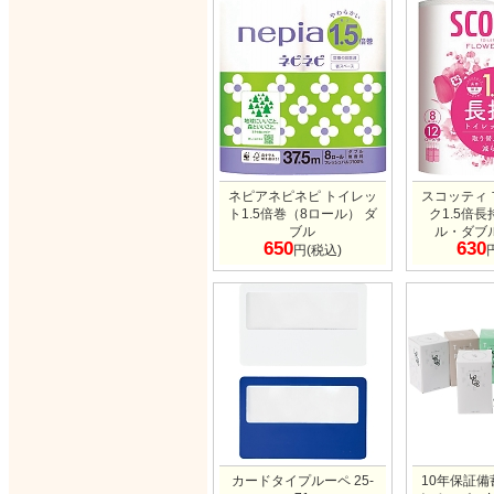
ネピアネピネピ トイレッ
スコッティ
ト1.5倍巻（8ロール） ダ
ク1.5倍
ブル
ル・ダブル
650
630
円(税込)
カードタイプルーペ 25-
10年保証