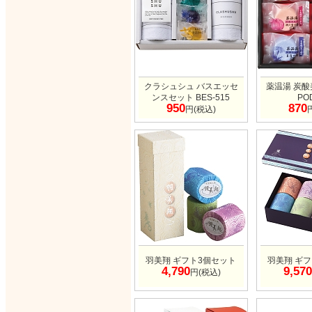
クラシュシュ バスエッセ
薬温湯 炭
ンスセット BES-515
PO
950
870
円(税込)
羽美翔 ギフト3個セット
羽美翔 ギ
4,790
9,570
円(税込)