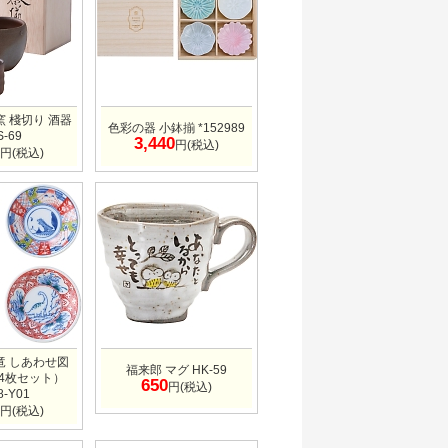
窯 棧切り 酒器
色彩の器 小鉢揃 *152989
S-69
3,440
円(税込)
円(税込)
竜 しあわせ図
福来郎 マグ HK-59
4枚セット）
650
円(税込)
8-Y01
円(税込)