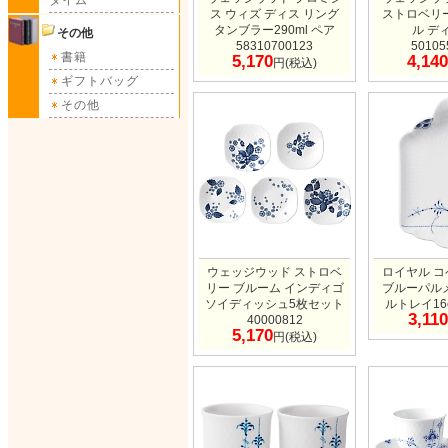
タイム
ス ウィズ ディス リング
ストロベリ
タンブラー290ml ペア
ル デ
その他
58310700123
50105
書籍
5,170
4,140
円(税込)
ギフトバッグ
その他
ウェッジウッド ストロベ
ロイヤル 
リー ブルーム インディゴ
ブルーパル
ソイディッシュ5枚セット
ルトレイ16c
3,110
40000812
5,170
円(税込)