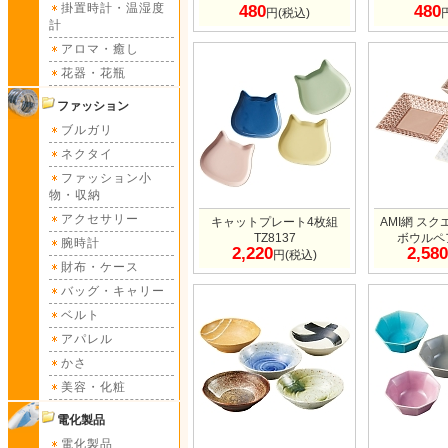
掛置時計・温湿度
480
480
円(税込)
計
アロマ・癒し
花器・花瓶
ファッション
ブルガリ
ネクタイ
ファッション小
物・収納
アクセサリー
キャットプレート4枚組
AMI網 ス
TZ8137
ボウルペア
腕時計
2,220
2,580
円(税込)
財布・ケース
バッグ・キャリー
ベルト
アパレル
かさ
美容・化粧
電化製品
電化製品