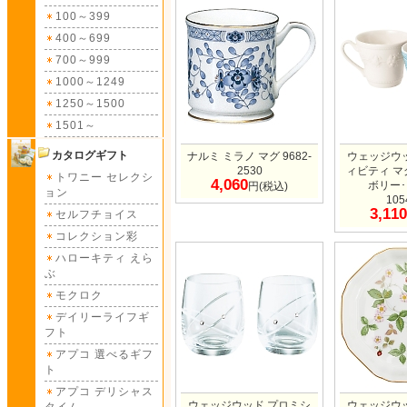
100～399
400～699
700～999
1000～1249
1250～1500
1501～
カタログギフト
ナルミ ミラノ マグ 9682-
ウェッジウ
2530
ィビティ マ
トワニー セレクシ
4,060
ボリー
円(税込)
ョン
105
3,110
セルフチョイス
コレクション彩
ハローキティ えら
ぶ
モクロク
デイリーライフギ
フト
アプコ 選べるギフ
ト
アプコ デリシャス
ウェッジウッド プロミシ
ウェッジウ