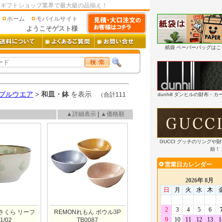
はギフトショップ業界で最大級の品揃え！
ホーム
モバイルサイト
ようこそゲスト様
紙袋 ペーパーバッグは
ブルウエア
>
和皿・鉢
を表示
（合計111
dunhill ダンヒルの財布
▲詳細表示
|
▲価格順
GUCCI グッチのリングや
始！
さくら リーフ
REMONれもん ボウル3P
1/02
TB0087