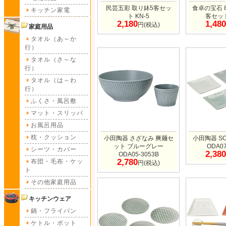
民芸五彩 取り鉢5客セッ
食卓の宝石 
キッチン家電
ト KN-5
客セット
2,180
1,480
円(税込)
家庭用品
タオル（あ～か
行）
タオル（さ～な
行）
タオル（は～わ
行）
ふくさ・風呂敷
マット・スリッパ
お風呂用品
枕・クッション
小田陶器 さざなみ 爽麺セ
小田陶器 S
ット ブルーグレー
ODA07
シーツ・カバー
2,380
ODA05-3053B
2,780
布団・毛布・ケッ
円(税込)
ト
その他家庭用品
キッチンウェア
鍋・フライパン
ケトル・ポット