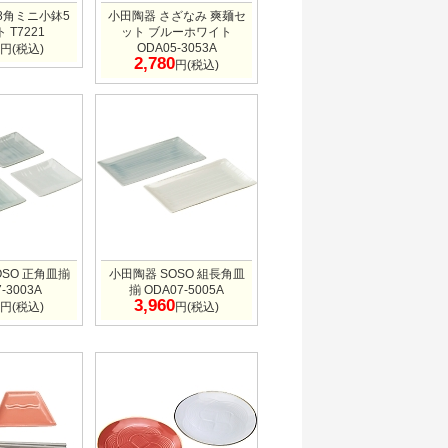
8角ミニ小鉢5
小田陶器 さざなみ 爽麺セ
 T7221
ット ブルーホワイト
ODA05-3053A
円(税込)
2,780
円(税込)
OSO 正角皿揃
小田陶器 SOSO 組長角皿
-3003A
揃 ODA07-5005A
3,960
円(税込)
円(税込)