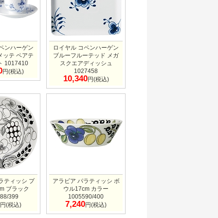
コペンハーゲン
ロイヤル コペンハーゲン
メッテ ペアテ
ブルーフルーテッド メガ
1017410
スクエアディッシュ
0
1027458
円(税込)
10,340
円(税込)
ラティッシ プ
アラビア パラティッシ ボ
cm ブラック
ウル17cm カラー
88/399
1005590/400
7,240
円(税込)
円(税込)