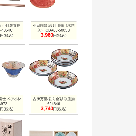
ji 小皿箸置揃
小田陶器 結 組皿揃（木箱
-4054C
入） ODA03-5005B
3,960
円(税込)
円(税込)
富士 ペア小鉢
古伊万里様式 金彩 取皿揃
A972
624846
3,740
円(税込)
円(税込)