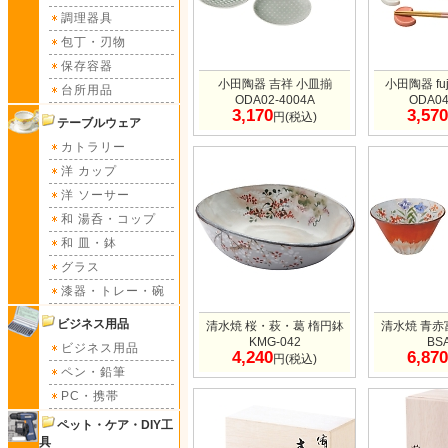
調理器具
包丁・刃物
保存容器
小田陶器 吉祥 小皿揃
小田陶器 fu
台所用品
ODA02-4004A
ODA04
3,170
3,570
円(税込)
テーブルウェア
カトラリー
洋 カップ
洋 ソーサー
和 湯呑・コップ
和 皿・鉢
グラス
漆器・トレー・碗
ビジネス用品
清水焼 桜・萩・葛 楕円鉢
清水焼 青赤
KMG-042
BS
ビジネス用品
4,240
6,870
円(税込)
ペン・鉛筆
PC・携帯
ペット・ケア・DIY工
具