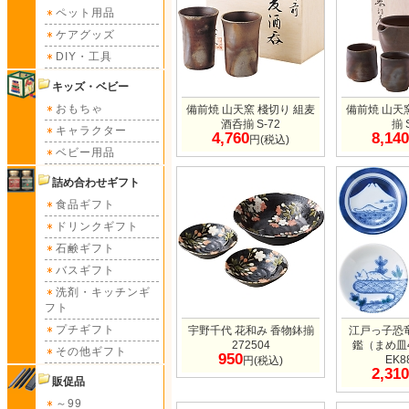
ペット用品
ケアグッズ
DIY・工具
キッズ・ベビー
おもちゃ
備前焼 山天窯 棧切り 組麦
備前焼 山天
酒呑揃 S-72
揃 
キャラクター
4,760
8,140
円(税込)
ベビー用品
詰め合わせギフト
食品ギフト
ドリンクギフト
石鹸ギフト
バスギフト
洗剤・キッチンギ
フト
プチギフト
宇野千代 花和み 香物鉢揃
江戸っ子恐
272504
鑑（まめ皿
その他ギフト
950
EK8
円(税込)
2,310
販促品
～99