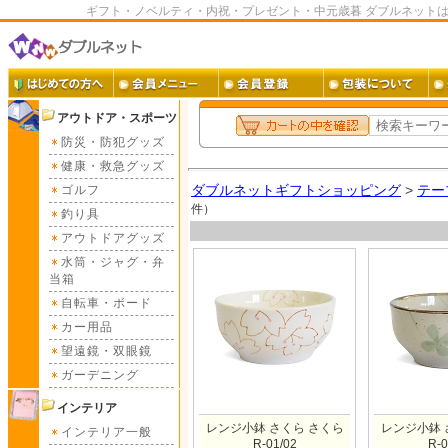
ギフト・ノベルティ・内祝・プレゼント・中元歳暮 ダブルネット
アウトドア・スポーツ
防災・防犯グッズ
健康・救急グッズ
ダブルネットギフトショッピング
>
テー
ゴルフ
件）
釣り具
アウトドアグッズ
水筒・ジャグ・弁
当箱
自転車・ボード
カー用品
望遠鏡・双眼鏡
ガーデニング
インテリア
レンジ小鉢 さくら さくら
レンジ小鉢 
インテリア一般
R-01/02
R-0