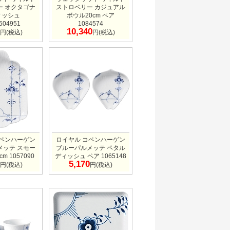
ー オクタゴナ
ストロベリー カジュアル
ィッシュ
ボウル20cm ペア
504951
1084574
10,340
円(税込)
円(税込)
コペンハーゲン
ロイヤル コペンハーゲン
メッテ スモー
ブルーパルメッテ ペタル
m 1057090
ディッシュ ペア 1065148
5,170
円(税込)
円(税込)