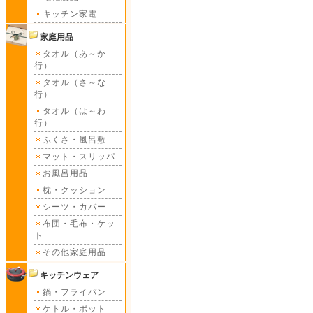
キッチン家電
家庭用品
タオル（あ～か
行）
タオル（さ～な
行）
タオル（は～わ
行）
ふくさ・風呂敷
マット・スリッパ
お風呂用品
枕・クッション
シーツ・カバー
布団・毛布・ケッ
ト
その他家庭用品
キッチンウェア
鍋・フライパン
ケトル・ポット