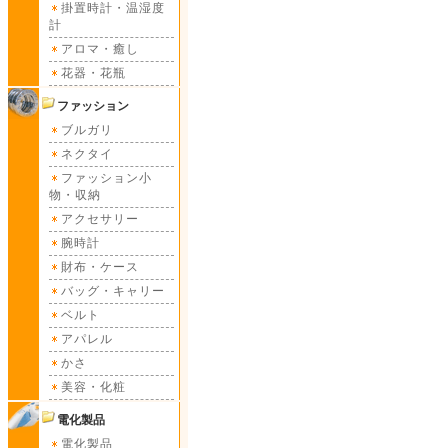
掛置時計・温湿度
計
アロマ・癒し
花器・花瓶
ファッション
ブルガリ
ネクタイ
ファッション小
物・収納
アクセサリー
腕時計
財布・ケース
バッグ・キャリー
ベルト
アパレル
かさ
美容・化粧
電化製品
電化製品