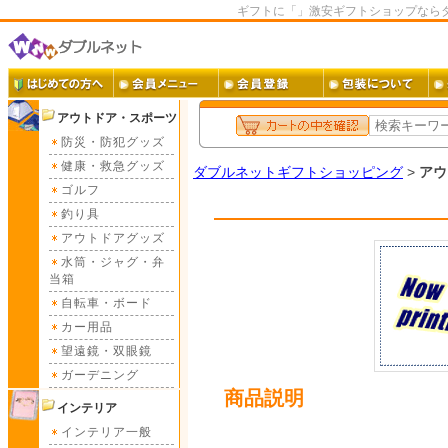
ギフトに「」激安ギフトショップなら
アウトドア・スポーツ
防災・防犯グッズ
健康・救急グッズ
ダブルネットギフトショッピング
>
アウ
ゴルフ
釣り具
アウトドアグッズ
水筒・ジャグ・弁
当箱
自転車・ボード
カー用品
望遠鏡・双眼鏡
ガーデニング
商品説明
インテリア
インテリア一般