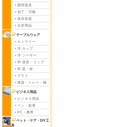
調理器具
包丁・刃物
保存容器
台所用品
テーブルウェア
カトラリー
洋 カップ
洋 ソーサー
和 湯呑・コップ
和 皿・鉢
グラス
漆器・トレー・碗
ビジネス用品
ビジネス用品
ペン・鉛筆
PC・携帯
ペット・ケア・DIY工
具