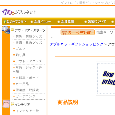
ギフトに「」激安ギフトショップなら
アウトドア・スポーツ
防災・防犯グッズ
健康・救急グッズ
ダブルネットギフトショッピング
>
アウ
ゴルフ
釣り具
アウトドアグッズ
水筒・ジャグ・弁
当箱
自転車・ボード
カー用品
望遠鏡・双眼鏡
ガーデニング
商品説明
インテリア
インテリア一般