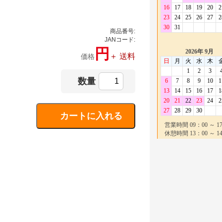
商品番号:
JANコード:
円
＋ 送料
価格
数量