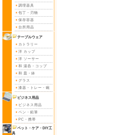
調理器具
包丁・刃物
保存容器
台所用品
テーブルウェア
カトラリー
洋 カップ
洋 ソーサー
和 湯呑・コップ
和 皿・鉢
グラス
漆器・トレー・碗
ビジネス用品
ビジネス用品
ペン・鉛筆
PC・携帯
ペット・ケア・DIY工
具