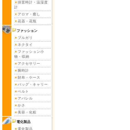
掛置時計・温湿度
計
アロマ・癒し
花器・花瓶
ファッション
ブルガリ
ネクタイ
ファッション小
物・収納
アクセサリー
腕時計
財布・ケース
バッグ・キャリー
ベルト
アパレル
かさ
美容・化粧
電化製品
電化製品