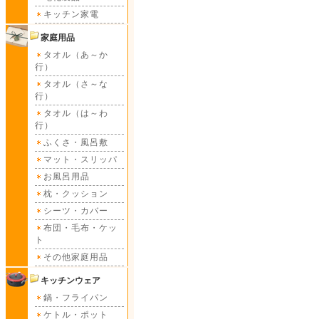
キッチン家電
家庭用品
タオル（あ～か
行）
タオル（さ～な
行）
タオル（は～わ
行）
ふくさ・風呂敷
マット・スリッパ
お風呂用品
枕・クッション
シーツ・カバー
布団・毛布・ケッ
ト
その他家庭用品
キッチンウェア
鍋・フライパン
ケトル・ポット