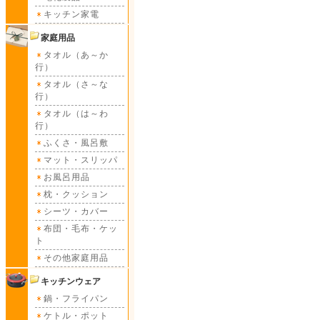
キッチン家電
家庭用品
タオル（あ～か
行）
タオル（さ～な
行）
タオル（は～わ
行）
ふくさ・風呂敷
マット・スリッパ
お風呂用品
枕・クッション
シーツ・カバー
布団・毛布・ケッ
ト
その他家庭用品
キッチンウェア
鍋・フライパン
ケトル・ポット