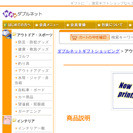
ギフトに「」激安ギフトショップなら
アウトドア・スポーツ
防災・防犯グッズ
健康・救急グッズ
ダブルネットギフトショッピング
>
アウ
ゴルフ
釣り具
アウトドアグッズ
水筒・ジャグ・弁
当箱
自転車・ボード
カー用品
望遠鏡・双眼鏡
ガーデニング
商品説明
インテリア
インテリア一般