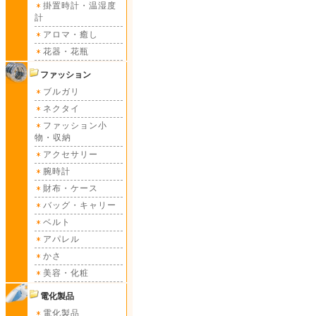
掛置時計・温湿度
計
アロマ・癒し
花器・花瓶
ファッション
ブルガリ
ネクタイ
ファッション小
物・収納
アクセサリー
腕時計
財布・ケース
バッグ・キャリー
ベルト
アパレル
かさ
美容・化粧
電化製品
電化製品