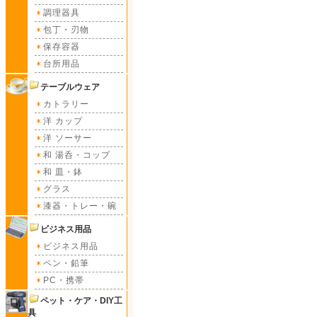
調理器具
包丁・刃物
保存容器
台所用品
テーブルウェア
カトラリー
洋 カップ
洋 ソーサー
和 湯呑・コップ
和 皿・鉢
グラス
漆器・トレー・碗
ビジネス用品
ビジネス用品
ペン・鉛筆
PC・携帯
ペット・ケア・DIY工
具