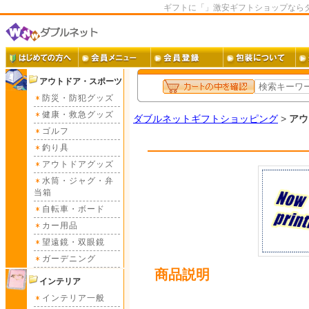
ギフトに「」激安ギフトショップなら
アウトドア・スポーツ
防災・防犯グッズ
健康・救急グッズ
ダブルネットギフトショッピング
>
アウ
ゴルフ
釣り具
アウトドアグッズ
水筒・ジャグ・弁
当箱
自転車・ボード
カー用品
望遠鏡・双眼鏡
ガーデニング
商品説明
インテリア
インテリア一般