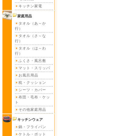
キッチン家電
家庭用品
タオル（あ～か
行）
タオル（さ～な
行）
タオル（は～わ
行）
ふくさ・風呂敷
マット・スリッパ
お風呂用品
枕・クッション
シーツ・カバー
布団・毛布・ケッ
ト
その他家庭用品
キッチンウェア
鍋・フライパン
ケトル・ポット