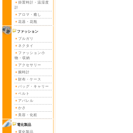
掛置時計・温湿度
計
アロマ・癒し
花器・花瓶
ファッション
ブルガリ
ネクタイ
ファッション小
物・収納
アクセサリー
腕時計
財布・ケース
バッグ・キャリー
ベルト
アパレル
かさ
美容・化粧
電化製品
電化製品