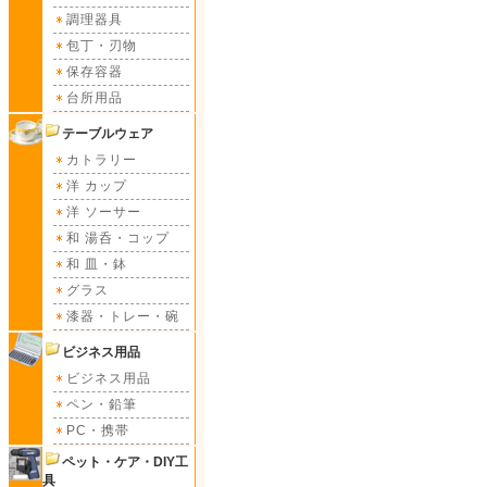
調理器具
包丁・刃物
保存容器
台所用品
テーブルウェア
カトラリー
洋 カップ
洋 ソーサー
和 湯呑・コップ
和 皿・鉢
グラス
漆器・トレー・碗
ビジネス用品
ビジネス用品
ペン・鉛筆
PC・携帯
ペット・ケア・DIY工
具