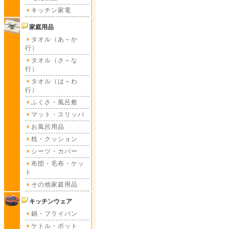
キッチン家電
家庭用品
タオル（あ～か
行）
タオル（さ～な
行）
タオル（は～わ
行）
ふくさ・風呂敷
マット・スリッパ
お風呂用品
枕・クッション
シーツ・カバー
布団・毛布・ケッ
ト
その他家庭用品
キッチンウェア
鍋・フライパン
ケトル・ポット