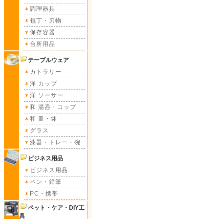
調理器具
包丁・刃物
保存容器
台所用品
テーブルウェア
カトラリー
洋 カップ
洋 ソーサー
和 湯呑・コップ
和 皿・鉢
グラス
漆器・トレー・碗
ビジネス用品
ビジネス用品
ペン・鉛筆
PC・携帯
ペット・ケア・DIY工
具