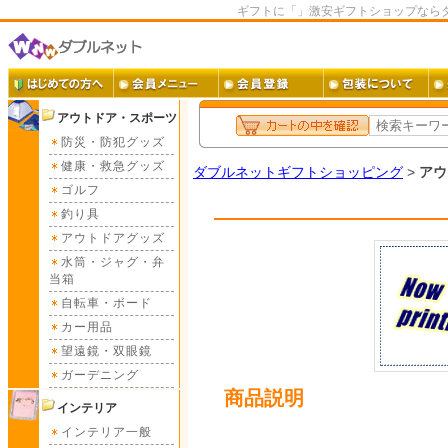
ギフトに「」激安ギフトショップなら
アウトドア・スポーツ
防災・防犯グッズ
健康・救急グッズ
ダブルネットギフトショッピング
>
アウ
ゴルフ
釣り具
アウトドアグッズ
水筒・ジャグ・弁
当箱
自転車・ボード
カー用品
望遠鏡・双眼鏡
ガーデニング
商品説明
インテリア
インテリア一般