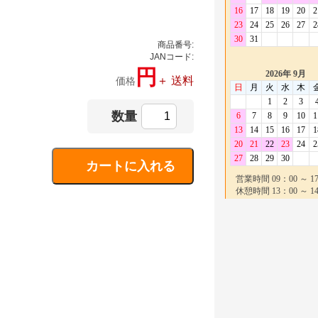
商品番号:
JANコード:
円
＋ 送料
価格
数量