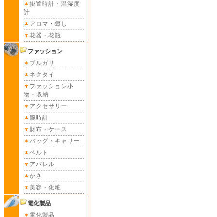
掛置時計・温湿度
計
アロマ・癒し
花器・花瓶
ファッション
ブルガリ
ネクタイ
ファッション小
物・収納
アクセサリー
腕時計
財布・ケース
バッグ・キャリー
ベルト
アパレル
かさ
美容・化粧
電化製品
電化製品